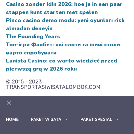
Casino zonder idin 2026: hoe je in een paar
stappen kunt starten met spelen
Pinco casino demo modu: yeni oyunları risk
almadan deneyin
The Founding Years
Топ-ігри Фавбет: які слоти та живі столи
варто спробувати
Lanista Casino: co warto wiedzieć przed
pierwszą grą w 2026 roku
© 2015 - 2023
TRANSPORTASIWISATALOMBOK.COM
HOME
PAKET WISATA
PAKET SPESIAL