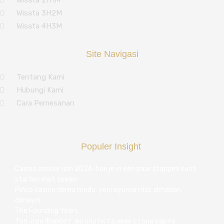
Wisata 3H2M
Wisata 4H3M
Site Navigasi
Tentang Kami
Hubungi Kami
Cara Pemesanan
Populer Insight
Casino zonder idin 2026: hoe je in een paar stappen kunt
starten met spelen
Pinco casino demo modu: yeni oyunları risk almadan
deneyin
The Founding Years
Топ-ігри Фавбет: які слоти та живі столи варто