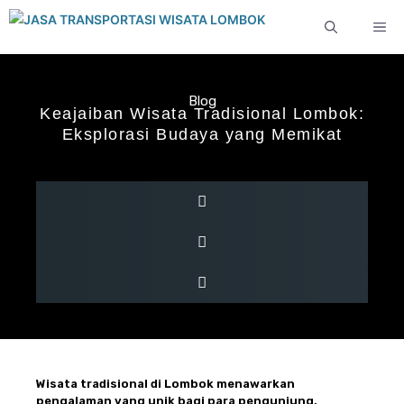
Langsung
ME
ke
isi
Blog
Keajaiban Wisata Tradisional Lombok:
Eksplorasi Budaya yang Memikat
Wisata tradisional di Lombok menawarkan
pengalaman yang unik bagi para pengunjung,