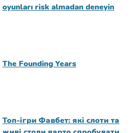
oyunları risk almadan deneyin
The Founding Years
Топ-ігри Фавбет: які слоти та
живі столи варто спробувати