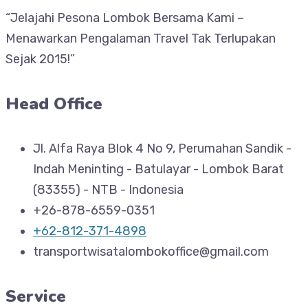
“Jelajahi Pesona Lombok Bersama Kami –
Menawarkan Pengalaman Travel Tak Terlupakan
Sejak 2015!”
Head Office
Jl. Alfa Raya Blok 4 No 9, Perumahan Sandik -
Indah Meninting - Batulayar - Lombok Barat
(83355) - NTB - Indonesia
+26-878-6559-0351
+62-812-371-4898
transportwisatalombokoffice@gmail.com
Service