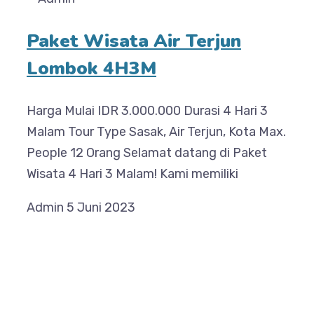
Paket Wisata Air Terjun
Lombok 4H3M
Harga Mulai IDR 3.000.000 Durasi 4 Hari 3
Malam Tour Type Sasak, Air Terjun, Kota Max.
People 12 Orang Selamat datang di Paket
Wisata 4 Hari 3 Malam! Kami memiliki
Admin
5 Juni 2023