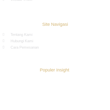
Site Navigasi
Tentang Kami
Hubungi Kami
Cara Pemesanan
Populer Insight
Casino zonder idin 2026: hoe je in een paar stappen kunt
starten met spelen