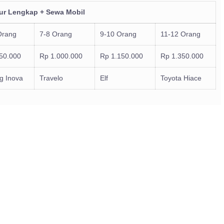
ur Lengkap + Sewa Mobil
Orang
7-8 Orang
9-10 Orang
11-12 Orang
50.000
Rp 1.000.000
Rp 1.150.000
Rp 1.350.000
ng Inova
Travelo
Elf
Toyota Hiace