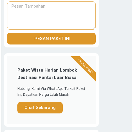
PESAN PAKET INI
TANYA PAKET
Paket Wista Harian Lombok
Destinasi Pantai Luar Biasa
Hubungi Kami Via WhatsApp Terkait Paket
Ini, Dapatkan Harga Lebih Murah
Chat Sekarang