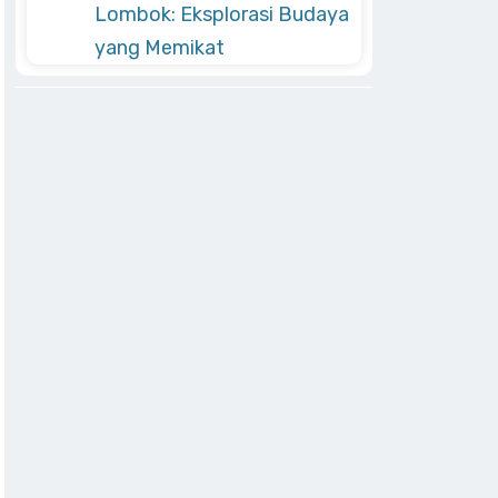
Lombok: Eksplorasi Budaya
yang Memikat