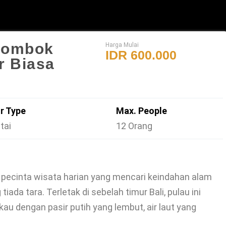
 Lombok
Harga Mulai
IDR 600.000
r Biasa
r Type
Max. People
tai
12 Orang
a pecinta wisata harian yang mencari keindahan alam
da tara. Terletak di sebelah timur Bali, pulau ini
dengan pasir putih yang lembut, air laut yang