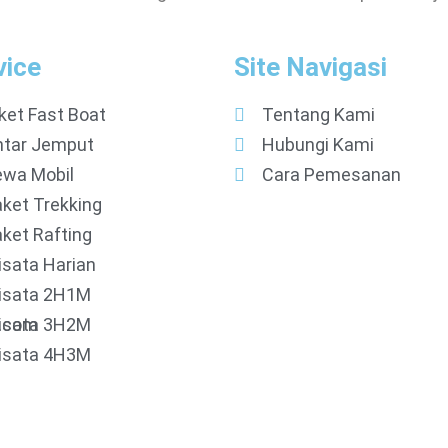
vice
Site Navigasi
ket Fast Boat
Tentang Kami
ntar Jemput
Hubungi Kami
wa Mobil
Cara Pemesanan
ket Trekking
ket Rafting
sata Harian
isata 2H1M
l.com
isata 3H2M
isata 4H3M