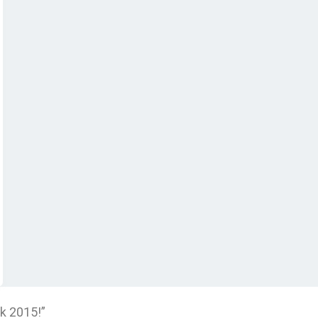
k 2015!”