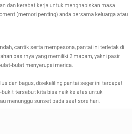
an dan kerabat kerja untuk menghabiskan masa
oment (memori penting) anda bersama keluarga atau
ndah, cantik serta mempesona, pantai ini terletak di
dahan pasirnya yang memiliki 2 macam, yakni pasir
 bulat-bulat menyerupai merica.
us dan bagus, disekeliling pantai seger ini terdapat
-bukit tersebut kita bisa naik ke atas untuk
au menunggu sunset pada saat sore hari.