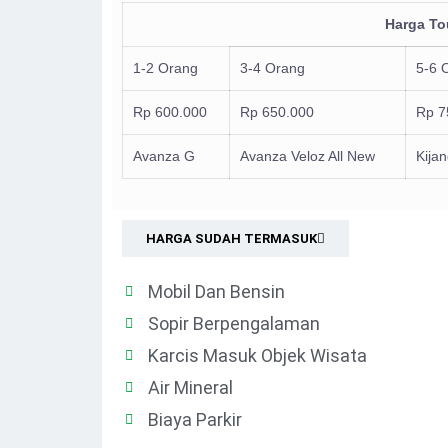
Harga To
1-2 Orang
3-4 Orang
5-6 
Rp 600.000
Rp 650.000
Rp 7
Avanza G
Avanza Veloz All New
Kija
HARGA SUDAH TERMASUK
Mobil Dan Bensin
Sopir Berpengalaman
Karcis Masuk Objek Wisata
Air Mineral
Biaya Parkir