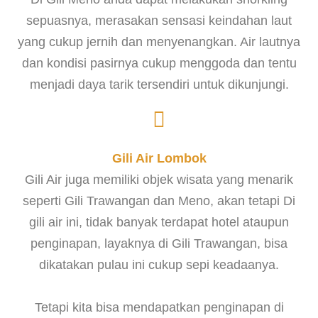
sepuasnya, merasakan sensasi keindahan laut
yang cukup jernih dan menyenangkan. Air lautnya
dan kondisi pasirnya cukup menggoda dan tentu
menjadi daya tarik tersendiri untuk dikunjungi.
Gili Air Lombok
Gili Air juga memiliki objek wisata yang menarik
seperti Gili Trawangan dan Meno, akan tetapi Di
gili air ini, tidak banyak terdapat hotel ataupun
penginapan, layaknya di Gili Trawangan, bisa
dikatakan pulau ini cukup sepi keadaanya.
Tetapi kita bisa mendapatkan penginapan di