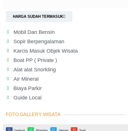
HARGA SUDAH TERMASUK
Mobil Dan Bensin
Sopir Berpengalaman
Karcis Masuk Objek Wisata
Boat PP ( Private )
Alat alat Snorkling
Air Mineral
Biaya Parkir
Guide Local
FOTO GALLERY WISATA
Facebook
WhatsApp
Telegram
Email