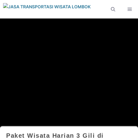
Paket Wisata Harian 3 Gili di