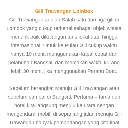
Gili Trawangan Lombok
Gili Trawangan adalah Salah satu dari tiga gili di
Lombok yang cukup terkenal sebagai objek wisata
menarik baik dikalangan turis lokal atau hingga
internasional. Untuk ke Pulau Gili cukup waktu
hanya 10 menit menggunakan kapal cepat dari
pelabuhan Bangsal, dan memakan waktu kurang
lebih 30 menit jika menggunakan Perahu Boat.
Sebelum berangkat Menuju Gili Trawangan atau
sebelum sampai di Bangsal, Pertama – tama dari
hotel kita langsung menuju ke utara dengan
mengendarai mobil, di sepanjang jalan menuju Gili
Trawangan banyak pemandangan yang kita lihat